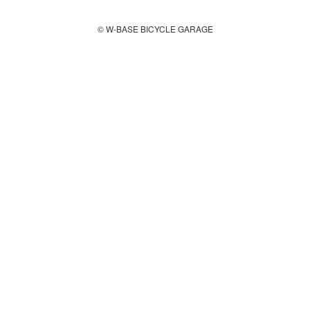
© W-BASE BICYCLE GARAGE