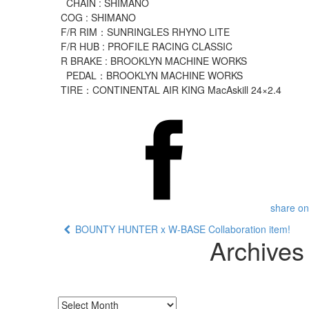
CHAIN : SHIMANO
COG : SHIMANO
F/R RIM：SUNRINGLES RHYNO LITE
F/R HUB : PROFILE RACING CLASSIC
R BRAKE : BROOKLYN MACHINE WORKS
PEDAL：BROOKLYN MACHINE WORKS
TIRE：CONTINENTAL AIR KING MacAskill 24×2.4
share on
BOUNTY HUNTER x W-BASE Collaboration item!
Archives