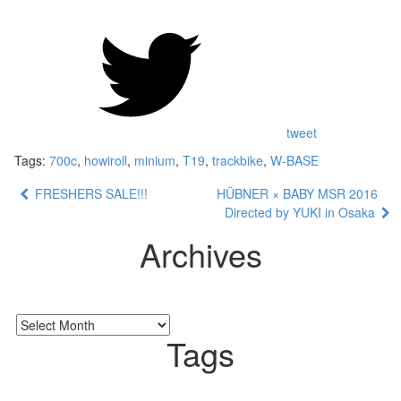
tweet
Tags:
700c
,
howiroll
,
minium
,
T19
,
trackbike
,
W-BASE
FRESHERS SALE!!!
HÜBNER × BABY MSR 2016
Directed by YUKI in Osaka
Archives
Tags