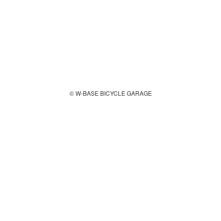
© W-BASE BICYCLE GARAGE