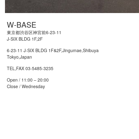
W-BASE
東京都渋谷区神宮前6-23-11
J-SIX BLDG 1F,2F
6-23-11 J-SIX BLDG 1F&2F,Jingumae,Shibuya
Tokyo,Japan
TEL,FAX 03-5485-3235
Open / 11:00 – 20:00
Close / Wednesday