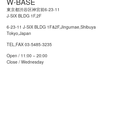
W-BASE
東京都渋谷区神宮前6-23-11
J-SIX BLDG 1F,2F
6-23-11 J-SIX BLDG 1F&2F,Jingumae,Shibuya
Tokyo,Japan
TEL,FAX 03-5485-3235
Open / 11:00 – 20:00
Close / Wednesday