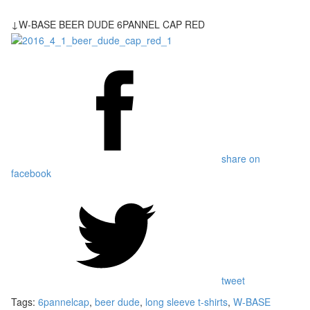
↓W-BASE BEER DUDE 6PANNEL CAP RED
share on
facebook
tweet
Tags:
6pannelcap
,
beer dude
,
long sleeve t-shirts
,
W-BASE