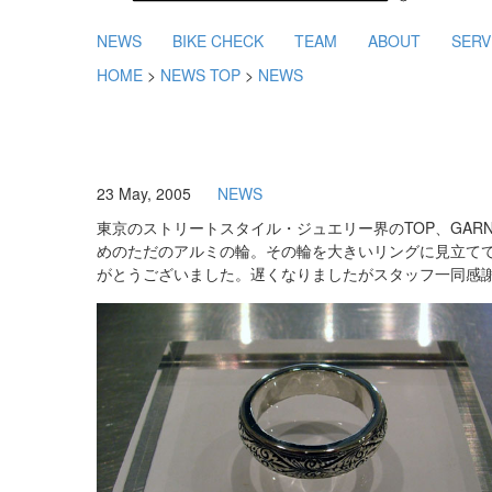
NEWS
BIKE CHECK
TEAM
ABOUT
SERV
HOME
>
NEWS TOP
>
NEWS
23 May, 2005
NEWS
東京のストリートスタイル・ジュエリー界のTOP、GAR
めのただのアルミの輪。その輪を大きいリングに見立てて
がとうございました。遅くなりましたがスタッフ一同感