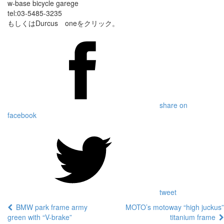
w-base bicycle garege
tel:03-5485-3235
もしくはDurcus oneをクリック。
share on
facebook
tweet
BMW park frame army
MOTO’s motoway “high juckus”
green with “V-brake”
titanium frame