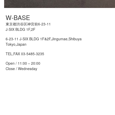
W-BASE
東京都渋谷区神宮前6-23-11
J-SIX BLDG 1F,2F
6-23-11 J-SIX BLDG 1F&2F,Jingumae,Shibuya
Tokyo,Japan
TEL,FAX 03-5485-3235
Open / 11:00 – 20:00
Close / Wednesday