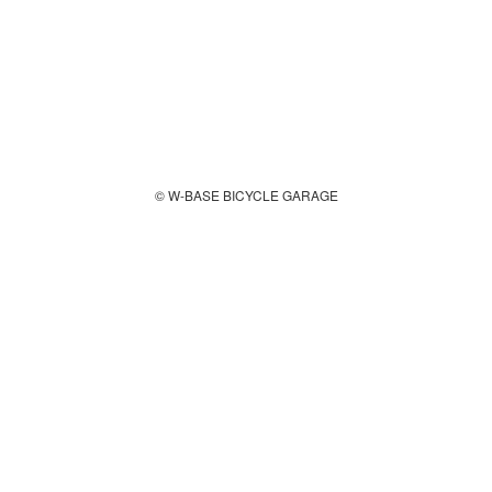
© W-BASE BICYCLE GARAGE