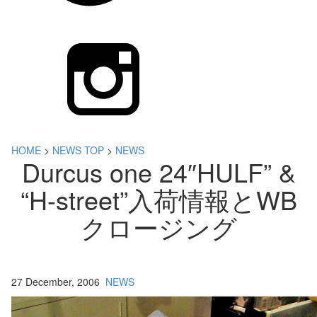
HOME
>
NEWS TOP
>
NEWS
Durcus one 24″HULF” &
“H-street”入荷情報とWB
クロージング
27 December, 2006
NEWS