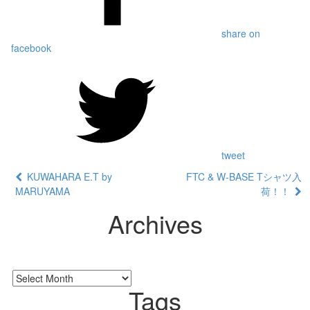
share on
facebook
tweet
KUWAHARA E.T by
FTC & W-BASE Tシャツ入
MARUYAMA
荷！！
Archives
Tags