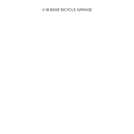
© W-BASE BICYCLE GARAGE