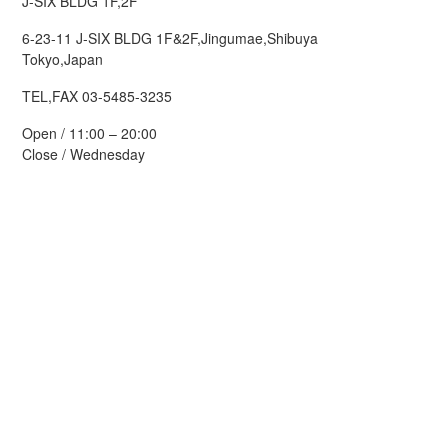
J-SIX BLDG 1F,2F
6-23-11 J-SIX BLDG 1F&2F,Jingumae,Shibuya
Tokyo,Japan
TEL,FAX 03-5485-3235
Open / 11:00 – 20:00
Close / Wednesday