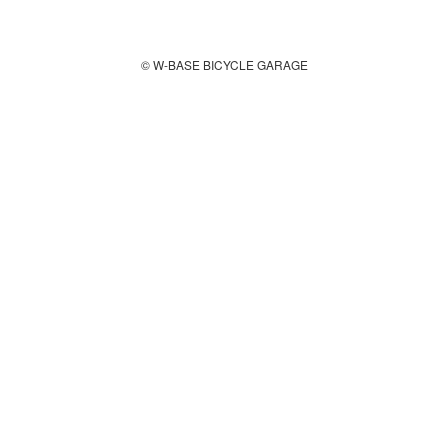
© W-BASE BICYCLE GARAGE