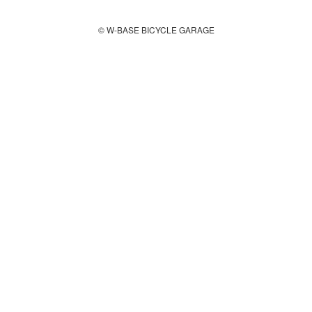
© W-BASE BICYCLE GARAGE