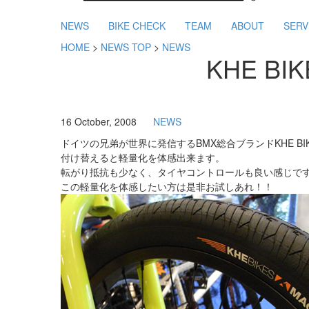
NEWS
BIKE CHECK
TEAM
ABOUT
SERV
HOME
>
NEWS TOP
>
NEWS
KHE BI
16 October, 2008
NEWS
ドイツの兄弟が世界に発信するBMX総合ブランドKHE BIK
付け替えると軽量化を体感出来ます。
転がり抵抗も少なく、タイヤコントロールも良い感じで
この軽量化を体感したい方は是非お試しあれ！！