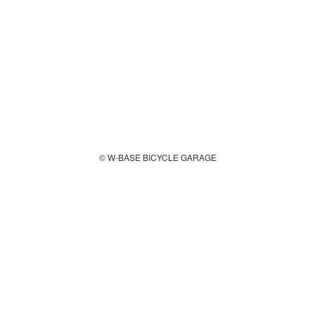
© W-BASE BICYCLE GARAGE