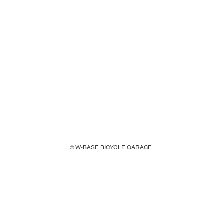
© W-BASE BICYCLE GARAGE