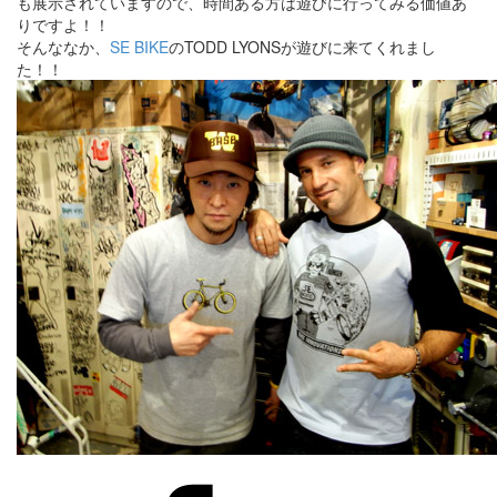
も展示されていますので、時間ある方は遊びに行ってみる価値あ
りですよ！！
そんななか、
SE BIKE
のTODD LYONSが遊びに来てくれまし
た！！