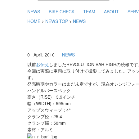
NEWS
BIKE CHECK
TEAM
ABOUT
SERV
HOME
>
NEWS TOP
>
NEWS
01 April, 2010
NEWS
以前
お伝え
しましたREVOLUTION BAR HIGHの続報で
今回は実際に車両に取り付けて撮影してみました。アップ
す。
発売時期やカラーはまだ未定ですが、現在オレンジフォーク
ハンドルバースペック
高さ（RISE)：3.9インチ
幅（WIDTH)：595mm
アップスウィープ：4°
クランプ径：25.4
クランプ幅：50mm
素材：アルミ