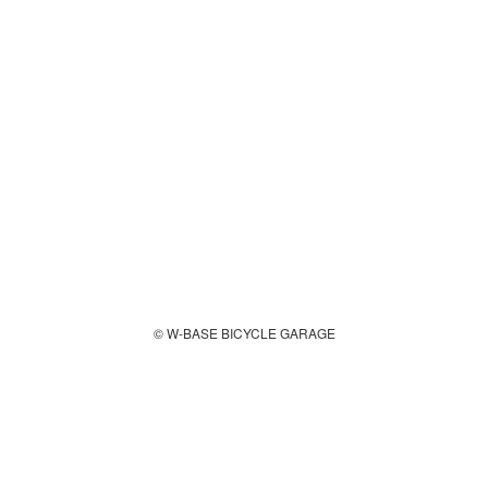
© W-BASE BICYCLE GARAGE