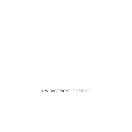
© W-BASE BICYCLE GARAGE