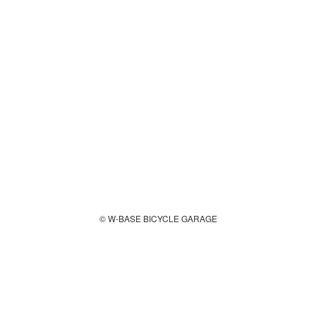
© W-BASE BICYCLE GARAGE