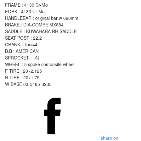
FRAME : 4130 Cr-Mo
FORK : 4130 Cr-Mo
HANDLEBAR : original bar w 660mm
BRAKE : DIA-COMPE MX884
SADDLE : KUWAHARA RH SADDLE
SEAT POST : 22.2
CRANK : 1pc/44t
B.B : AMERICAN
SPROCKET : 16t
WHEEL : 5 spoke composite wheel
F TIRE : 20×2.125
R TIRE : 20×1.75
W-BASE 03-5485-3235
share on