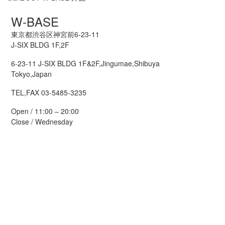
W-BASE
東京都渋谷区神宮前6-23-11
J-SIX BLDG 1F,2F
6-23-11 J-SIX BLDG 1F&2F,Jingumae,Shibuya
Tokyo,Japan
TEL,FAX 03-5485-3235
Open / 11:00 – 20:00
Close / Wednesday