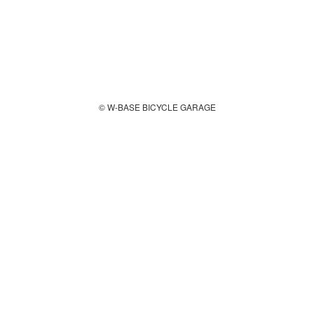
© W-BASE BICYCLE GARAGE