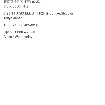
東京都渋谷区神宮前6-23-11
J-SIX BLDG 1F,2F
6-23-11 J-SIX BLDG 1F&2F,Jingumae,Shibuya
Tokyo,Japan
TEL,FAX 03-5485-3235
Open / 11:00 – 20:00
Close / Wednesday