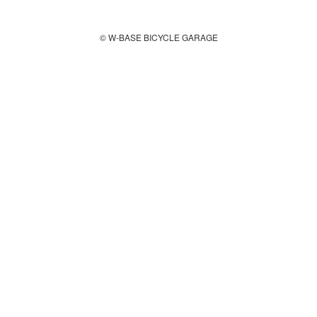
© W-BASE BICYCLE GARAGE