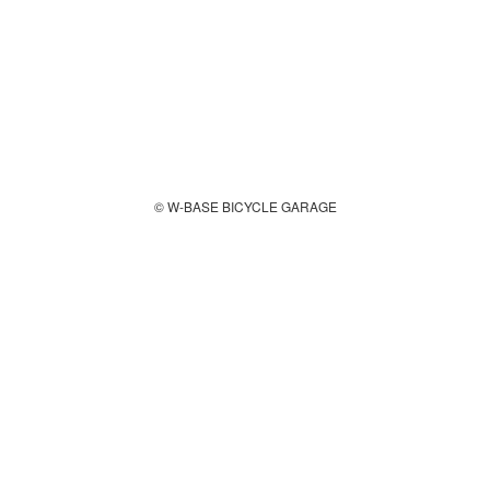
© W-BASE BICYCLE GARAGE