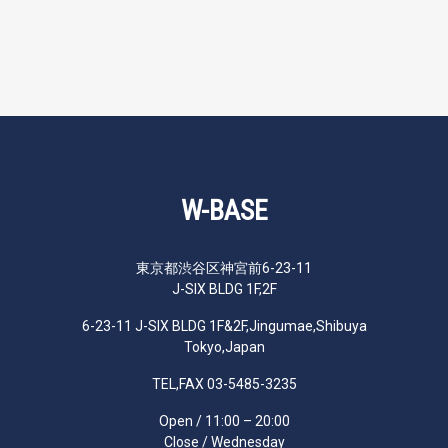
W-BASE
東京都渋谷区神宮前6-23-11
J-SIX BLDG 1F,2F
6-23-11 J-SIX BLDG 1F&2F,Jingumae,Shibuya
Tokyo,Japan
TEL,FAX 03-5485-3235
Open / 11:00 – 20:00
Close / Wednesday