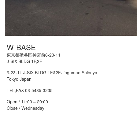
W-BASE
東京都渋谷区神宮前6-23-11
J-SIX BLDG 1F,2F
6-23-11 J-SIX BLDG 1F&2F,Jingumae,Shibuya
Tokyo,Japan
TEL,FAX 03-5485-3235
Open / 11:00 – 20:00
Close / Wednesday