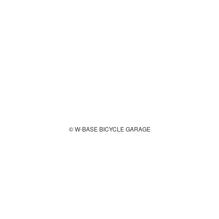
© W-BASE BICYCLE GARAGE