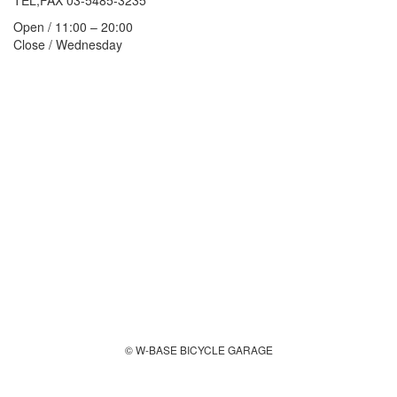
TEL,FAX 03-5485-3235
Open / 11:00 – 20:00
Close / Wednesday
© W-BASE BICYCLE GARAGE