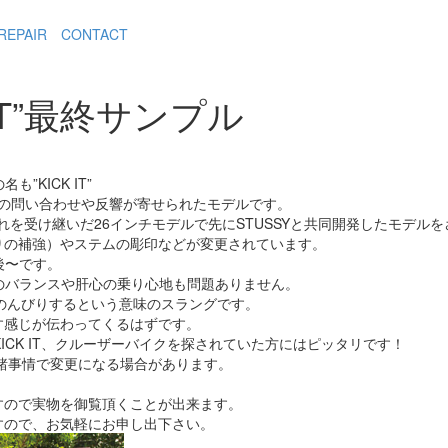
REPAIR
CONTACT
K IT”最終サンプル
”KICK IT”
多くの問い合わせや反響が寄せられたモデルです。
OTS”の流れを受け継いだ26インチモデルで先にSTUSSYと共同開発した
りの補強）やステムの彫印などが変更されています。
後〜です。
目のバランスや肝心の乗り心地も問題ありません。
る、のんびりするという意味のスラングです。
す感じが伝わってくるはずです。
ICK IT、クルーザーバイクを探されていた方にはピッタリです！
が諸事情で変更になる場合があります。
すので実物を御覧頂くことが出来ます。
すので、お気軽にお申し出下さい。