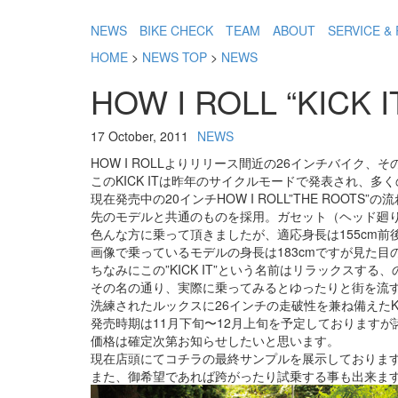
NEWS
BIKE CHECK
TEAM
ABOUT
SERVICE & 
HOME
>
NEWS TOP
>
NEWS
HOW I ROLL “KIC
17 October, 2011
NEWS
HOW I ROLLよりリリース間近の26インチバイク、その名も
このKICK ITは昨年のサイクルモードで発表され、
現在発売中の20インチHOW I ROLL”THE RO
先のモデルと共通のものを採用。ガセット（ヘッド廻
色んな方に乗って頂きましたが、適応身長は155cm前
画像で乗っているモデルの身長は183cmですが見た
ちなみにこの”KICK IT”という名前はリラックスす
その名の通り、実際に乗ってみるとゆったりと街を流
洗練されたルックスに26インチの走破性を兼ね備えたK
発売時期は11月下旬〜12月上旬を予定しております
価格は確定次第お知らせしたいと思います。
現在店頭にてコチラの最終サンプルを展示しておりま
また、御希望であれば跨がったり試乗する事も出来ま