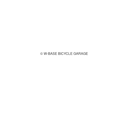
© W-BASE BICYCLE GARAGE