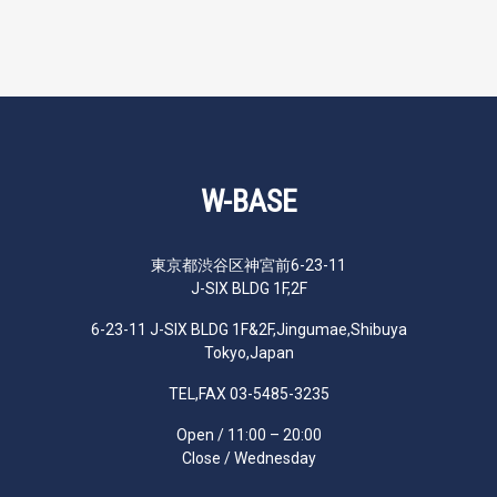
W-BASE
東京都渋谷区神宮前6-23-11
J-SIX BLDG 1F,2F
6-23-11 J-SIX BLDG 1F&2F,Jingumae,Shibuya
Tokyo,Japan
TEL,FAX 03-5485-3235
Open / 11:00 – 20:00
Close / Wednesday