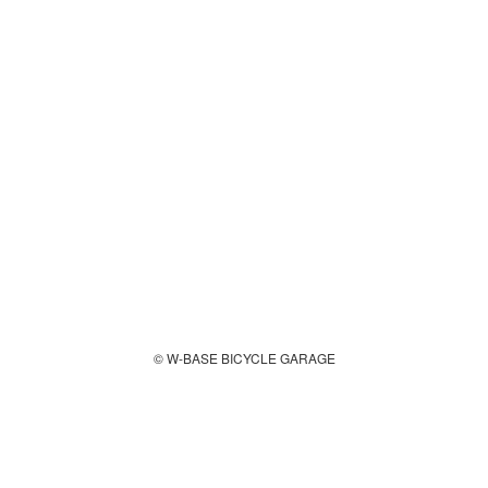
© W-BASE BICYCLE GARAGE