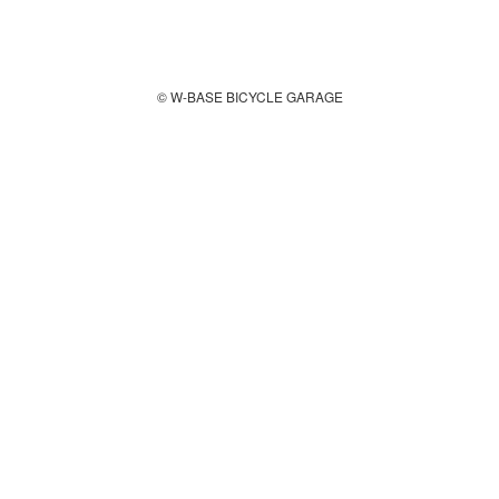
© W-BASE BICYCLE GARAGE