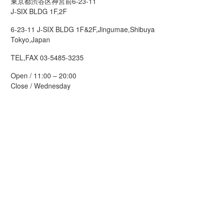
東京都渋谷区神宮前6-23-11
J-SIX BLDG 1F,2F
6-23-11 J-SIX BLDG 1F&2F,Jingumae,Shibuya
Tokyo,Japan
TEL,FAX 03-5485-3235
Open / 11:00 – 20:00
Close / Wednesday