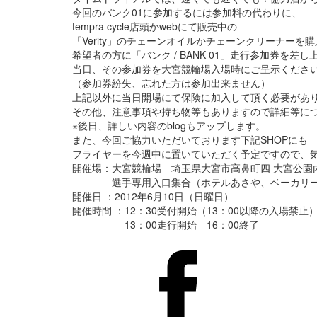
今回のバンク01に参加するには参加料の代わりに、
tempra cycle店頭かwebにて販売中の
「Verity」のチェーンオイルかチェーンクリーナーを
希望者の方に「バンク / BANK 01」走行参加券を差し
当日、その参加券を大宮競輪場入場時にご呈示くださ
（参加券紛失、忘れた方は参加出来ません）
上記以外に当日開場にて保険に加入して頂く必要があり
その他、注意事項や持ち物等もありますので詳細等につきま
※後日、詳しい内容のblogもアップします。
また、今回ご協力いただいております下記SHOPにも
フライヤーを今週中に置いていただく予定ですので、
開催場：大宮競輪場 埼玉県大宮市高鼻町四 大宮公園
選手専用入口集合（ホテルあさや、ベーカリーレ
開催日 ：2012年6月10日（日曜日）
開催時間 ：12：30受付開始（13：00以降の入場禁止
13：00走行開始 16：00終了