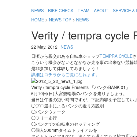
NEWS
BIKE CHECK
TEAM
ABOUT
SERVICE & 
HOME
>
NEWS TOP
>
NEWS
Verity / tempra cy
22 May, 2012
NEWS
日頃から親交のある自転車ショップ
TEMPRA CYCLE
さ
こういう機会がないとなかなか走る事の出来ない競輪場
是非参加して体験してみましょう!!
詳細はコチラからご覧になれます。
Verity / tempra cycle Presents 「バンク/BANK 01」
6月10日(日)大宮競輪場のバンクを走りましょう。
当日は午後の短い時間ですが、下記内容を予定してい
◯プロ選手によるバンクの走り方説明
◯バンクウォーク
◯フリー走行
◯バンクでの自転車のセッティング
◯個人500mmタイムトライアルを
タイムトライアルでは、速くても遅くても？協力店か