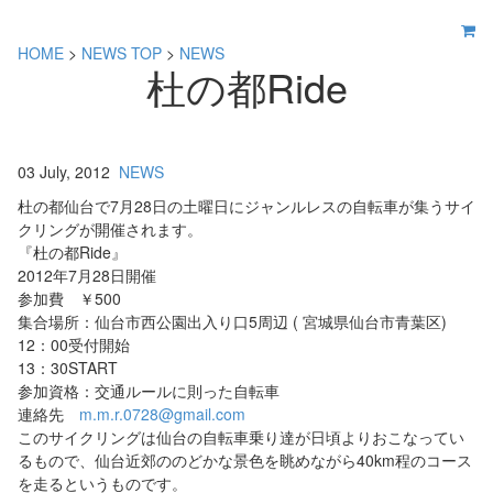
HOME
>
NEWS TOP
>
NEWS
杜の都Ride
03 July, 2012
NEWS
杜の都仙台で7月28日の土曜日にジャンルレスの自転車が集うサイ
クリングが開催されます。
『杜の都Ride』
2012年7月28日開催
参加費 ￥500
集合場所：仙台市西公園出入り口5周辺 ( 宮城県仙台市青葉区)
12：00受付開始
13：30START
参加資格：交通ルールに則った自転車
連絡先
m.m.r.0728@gmail.com
このサイクリングは仙台の自転車乗り達が日頃よりおこなってい
るもので、仙台近郊ののどかな景色を眺めながら40km程のコース
を走るというものです。