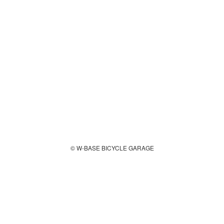
© W-BASE BICYCLE GARAGE