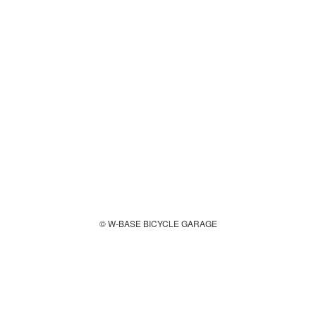
© W-BASE BICYCLE GARAGE