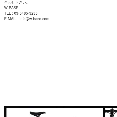
合わせ下さい。
W-BASE
TEL : 03-5485-3235
E-MAIL : info@w-base.com