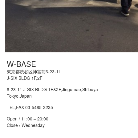
W-BASE
東京都渋谷区神宮前6-23-11
J-SIX BLDG 1F,2F
6-23-11 J-SIX BLDG 1F&2F,Jingumae,Shibuya
Tokyo,Japan
TEL,FAX 03-5485-3235
Open / 11:00 – 20:00
Close / Wednesday