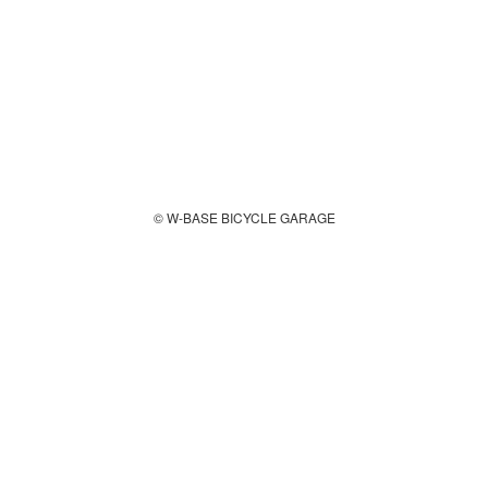
© W-BASE BICYCLE GARAGE