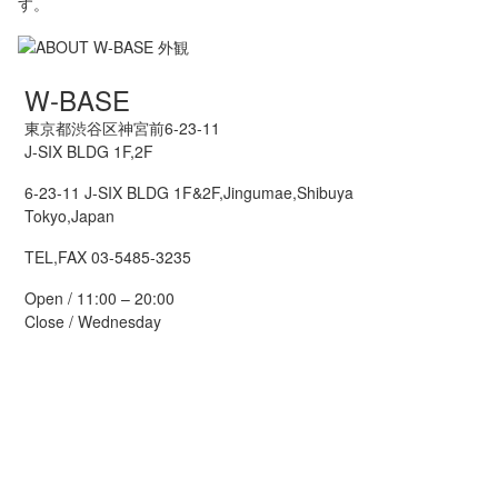
す。
W-BASE
東京都渋谷区神宮前6-23-11
J-SIX BLDG 1F,2F
6-23-11 J-SIX BLDG 1F&2F,Jingumae,Shibuya
Tokyo,Japan
TEL,FAX 03-5485-3235
Open / 11:00 – 20:00
Close / Wednesday