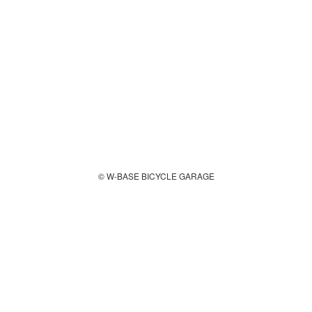
© W-BASE BICYCLE GARAGE