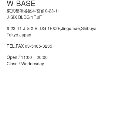
W-BASE
東京都渋谷区神宮前6-23-11
J-SIX BLDG 1F,2F
6-23-11 J-SIX BLDG 1F&2F,Jingumae,Shibuya
Tokyo,Japan
TEL,FAX 03-5485-3235
Open / 11:00 – 20:00
Close / Wednesday