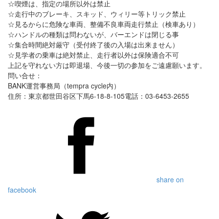
☆喫煙は、指定の場所以外は禁止
☆走行中のブレーキ、スキッド、ウィリー等トリック禁止
☆見るからに危険な車両、整備不良車両走行禁止（検車あり）
☆ハンドルの種類は問わないが、バーエンドは閉じる事
☆集合時間絶対厳守（受付終了後の入場は出来ません）
☆見学者の乗車は絶対禁止、走行者以外は保険適合不可
上記を守れない方は即退場、今後一切の参加をご遠慮願います。
問い合せ：
BANK運営事務局（tempra cycle内）
住所：東京都世田谷区下馬6-18-8-105電話：03-6453-2655
share on
facebook