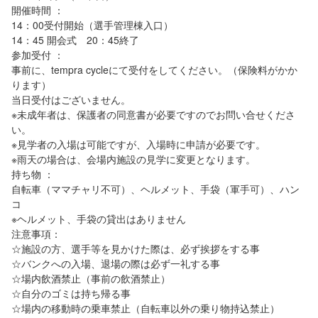
開催時間 ：
14：00受付開始（選手管理棟入口）
14：45 開会式 20：45終了
参加受付 ：
事前に、tempra cycleにて受付をしてください。（保険料がかか
ります）
当日受付はございません。
※未成年者は、保護者の同意書が必要ですのでお問い合せくださ
い。
※見学者の入場は可能ですが、入場時に申請が必要です。
※雨天の場合は、会場内施設の見学に変更となります。
持ち物 ：
自転車（ママチャリ不可）、ヘルメット、手袋（軍手可）、ハン
コ
※ヘルメット、手袋の貸出はありません
注意事項：
☆施設の方、選手等を見かけた際は、必ず挨拶をする事
☆バンクへの入場、退場の際は必ず一礼する事
☆場内飲酒禁止（事前の飲酒禁止）
☆自分のゴミは持ち帰る事
☆場内の移動時の乗車禁止（自転車以外の乗り物持込禁止）