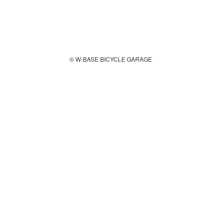
© W-BASE BICYCLE GARAGE