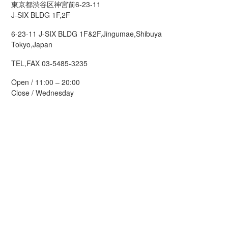
東京都渋谷区神宮前6-23-11
J-SIX BLDG 1F,2F
6-23-11 J-SIX BLDG 1F&2F,Jingumae,Shibuya
Tokyo,Japan
TEL,FAX 03-5485-3235
Open / 11:00 – 20:00
Close / Wednesday