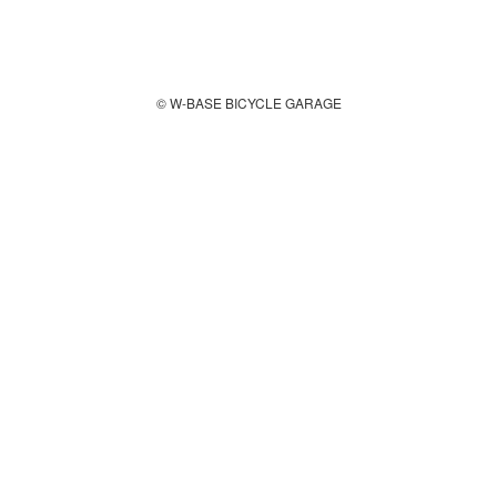
© W-BASE BICYCLE GARAGE