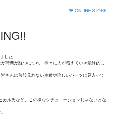
ONLINE STORE
NG!!
来ました！
たが時間が経つにつれ、徐々に人が増えていき最終的に
集まり、参加された皆さんは普段見れない車種や珍しいパーツに見入って
ERヒカル氏など、この様なシチュエーションじゃないとな
す。
！