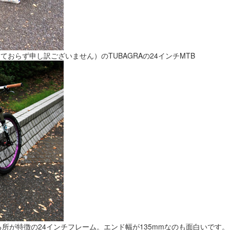
おらず申し訳ございません）のTUBAGRAの24インチMTB
る所が特徴の24インチフレーム。エンド幅が135mmなのも面白いです。