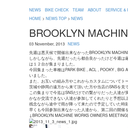
NEWS
BIKE CHECK
TEAM
ABOUT
SERVICE & 
HOME
>
NEWS TOP
>
NEWS
BROOKLYN MACHIN
03 November, 2013
NEWS
先週は悪天候で開催出来なかったBROOKLYN MACHIN
しかしながら、先週だったら都合良かったけど今週は
は１２台が集まりました。
今回集まった車種はPARK BIKE , ACL , POOKY 
いました。
また、お互いの組み方やこれからカスタムについてト
茨城や静岡の遠方から来て頂いた方や当店のSNSを見
この集まりで今迄はSNSだけでの繋がりだった人達が実
かなか交流できない人達が参加してくれたりと予想以
残念ながら途中で雨が降って来たので予定していた時
早くも今回参加出来なかった人達から、第二回の開催
↓BROOKLYN MACHINE WORKS OWNERS