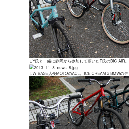
↓Y氏と一緒に静岡から参加して頂いたT氏のBIG A
↓W-BASE店長MOTOのACL。ICE CREAM x BM