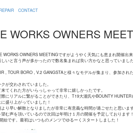
REPAIR
CONTACT
E WORKS OWNERS MEETI
E WORKS OWNERS MEETINGですがようやく天気にも恵まれ開催出
厳しいと言う声が多かったので数名集まれば良い方かなと思っていまし
, BIG AIR , TOUR BORO , V.2 GANGSTAと様々なモデルが
ークが交わされていました。
て来てくれた方がいらっしゃって非常に嬉しかったです。
際にリアルに繋がることができたり、T19大瀧氏やBOUNTY HUNT
上に盛り上がっていました！
刻より早い解散となりましたが非常に有意義な時間が過ごせたと思いま
を望む声を頂いているので次回は年明け１月の開催を予定しております
 MEETING開始です。最初はいつものメンツでゆるーくスタートしました！