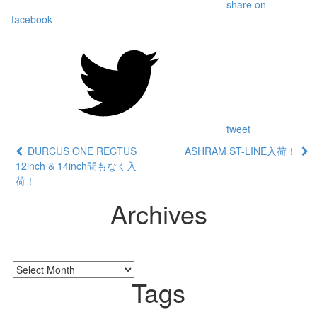
share on
facebook
tweet
DURCUS ONE RECTUS
ASHRAM ST-LINE入荷！
12inch & 14inch間もなく入
荷！
Archives
Tags