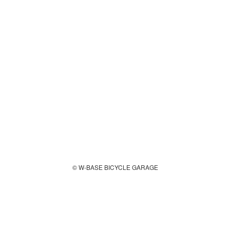
© W-BASE BICYCLE GARAGE