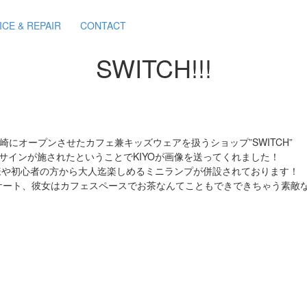
ICE & REPAIR
CONTACT
SWITCH!!!
地元宮崎にオープンさせたカフェ兼キッズウェアを扱うショップ”SWITCH”
のサインが施されたということでKIYOが画像を送ってくれました！
子様や初心者の方から大人迄楽しめるミニランプが併設されております！
ケート、彼女はカフェスペースでお茶なんてこともできできちゃう素敵