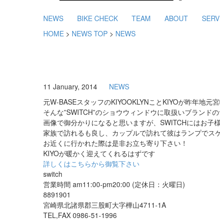
NEWS
BIKE CHECK
TEAM
ABOUT
SERV
HOME
>
NEWS TOP
>
NEWS
11 January, 2014
NEWS
元W-BASEスタッフのKIYOOKLYNことKIYOが昨年
そんな”SWITCH”のショウウィンドウに取扱いブランド
画像で御分かりになると思いますが、SWITCHにはお
家族で訪れるも良し、カップルで訪れて彼はランプでス
お近くに行かれた際は是非お立ち寄り下さい！
KIYOが暖かく迎えてくれるはずです
詳しくはこちらから御覧下さい
switch
営業時間 am11:00-pm20:00 (定休日：火曜日)
8891901
宮崎県北諸県郡三股町大字樺山4711-1A
TEL,FAX 0986-51-1996