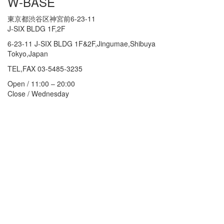
W-BASE
東京都渋谷区神宮前6-23-11
J-SIX BLDG 1F,2F
6-23-11 J-SIX BLDG 1F&2F,Jingumae,Shibuya
Tokyo,Japan
TEL,FAX 03-5485-3235
Open / 11:00 – 20:00
Close / Wednesday