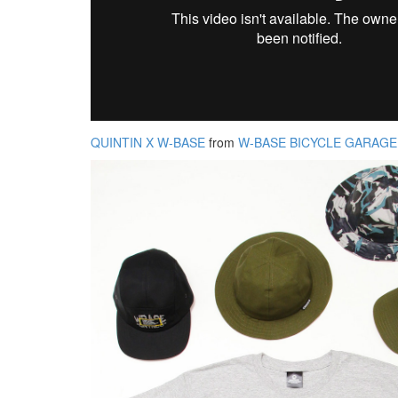
QUINTIN X W-BASE
from
W-BASE BICYCLE GARAGE