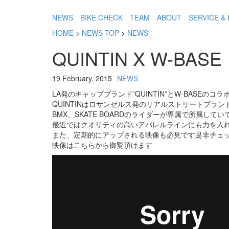
NEWS
BIKE CHECK
TEAM
ABOUT
SERVICE & 
HOME
>
NEWS TOP
>
NEWS
QUINTIN X W-BASE
19 February, 2015
NEWS
LA発のキャップブランド”QUINTIN”とW-BASE
QUINTINはロサンゼルス発のリアルストリートブ
BMX、SKATE BOARDのライダーが専属で所属
最近ではクオリティの高いアパレルラインにも力を入
また、定期的にアップされる映像も必見です是非チェ
映像はこちらから御覧頂けます