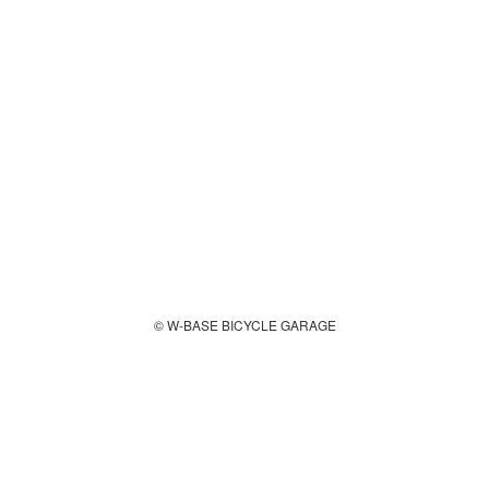
© W-BASE BICYCLE GARAGE