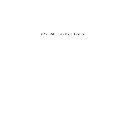
© W-BASE BICYCLE GARAGE