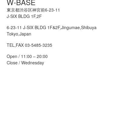
W-BASE
東京都渋谷区神宮前6-23-11
J-SIX BLDG 1F,2F
6-23-11 J-SIX BLDG 1F&2F,Jingumae,Shibuya
Tokyo,Japan
TEL,FAX 03-5485-3235
Open / 11:00 – 20:00
Close / Wednesday