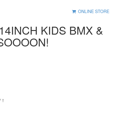
ONLINE STORE
4INCH KIDS BMX &
 SOOOON!
！
ぞ！