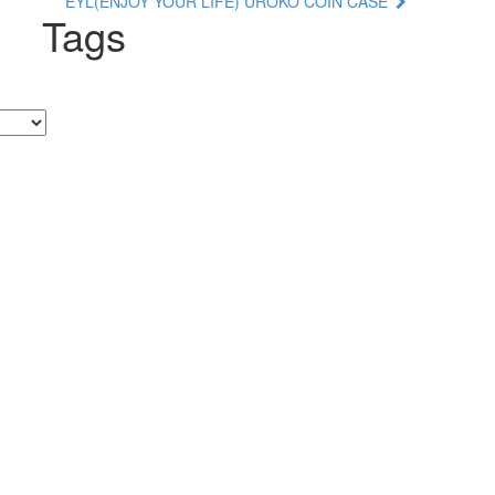
EYL(ENJOY YOUR LIFE) UROKO COIN CASE
Tags