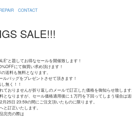
REPAIR
CONTACT
GS SALE!!!
GS SALE”と題してお得なセールを開催致します！
0%OFFにて御買い求め頂けます！
車の送料も無料となります。
ツールバッグをプレゼントさせて頂きます！
逃し無く！！
されておりませんが折り返しのメールで訂正した価格を御知らせ致します
無料となりますが、セール価格適用後に１万円を下回ってしまう場合は送
年12月25日 23:59の間にご注文頂いたものに限ります。
へと訂正いたします。
品完売の際は