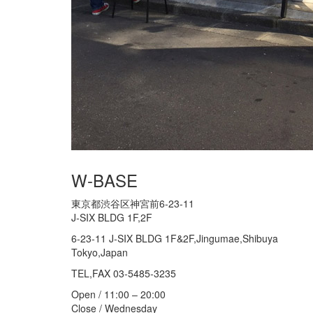
W-BASE
東京都渋谷区神宮前6-23-11
J-SIX BLDG 1F,2F
6-23-11 J-SIX BLDG 1F&2F,Jingumae,Shibuya
Tokyo,Japan
TEL,FAX 03-5485-3235
Open / 11:00 – 20:00
Close / Wednesday