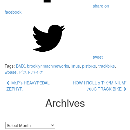
share on
facebook
tweet
Tags:
BMX
,
brooklynmachineworks
,
linus
,
pistbike
,
trackbike
,
wbase
,
ピストバイク
Mr.P’s HEAVYPEDAL
HOW I ROLL x T19″MINIUM”
ZEPHYR
700C TRACK BIKE
Archives