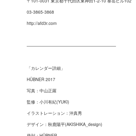
〒101-0031 東京都千代田区東神田1-2-10 泰岳ビル102
03-3865-3868
http://afd3r.com
—————————————————————
「カレンダー詳細」
HÜBNER 2017
写真：中山正羅
監修：小川有紀(YUKI)
イラストレーション：沖真秀
デザイン：秋鹿陽平(AKISHIKA_design)
発刊：HÜBNER