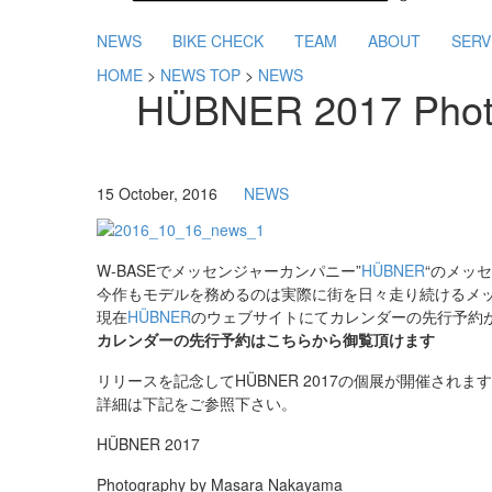
NEWS
BIKE CHECK
TEAM
ABOUT
SERV
HOME
>
NEWS TOP
>
NEWS
HÜBNER 2017 Photo
15 October, 2016
NEWS
W-BASEでメッセンジャーカンパニー”
HÜBNER
“のメッセ
今作もモデルを務めるのは実際に街を日々走り続けるメ
現在
HÜBNER
のウェブサイトにてカレンダーの先行予約
カレンダーの先行予約はこちらから御覧頂けます
リリースを記念してHÜBNER 2017の個展が開催さ
詳細は下記をご参照下さい。
HÜBNER 2017
Photography by Masara Nakayama