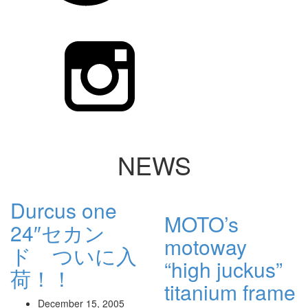
NEWS
Durcus one
MOTO’s
24″セカン
motoway
ド ついに入
“high juckus”
荷！！
titanium frame
December 15, 2005