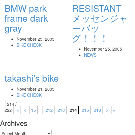
BMW park
RESISTANT
frame dark
メッセンジャ
gray
ーバッ
グ！！！
November 25, 2005
BIKE CHECK
November 25, 2005
NEWS
takashi’s bike
November 21, 2005
BIKE CHECK
214 /
222
«
<
15
212
213
214
215
216
>
»
Archives