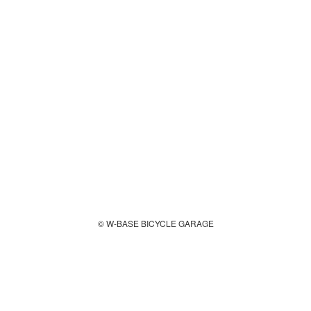
© W-BASE BICYCLE GARAGE