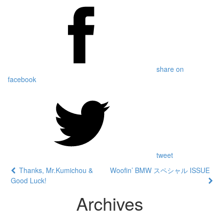
share on
facebook
tweet
Thanks, Mr.Kumichou &
Woofin’ BMW スペシャル ISSUE
Good Luck!
Archives